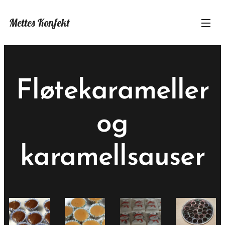
Mettes Konfekt
Fløtekarameller
og
karamellsauser